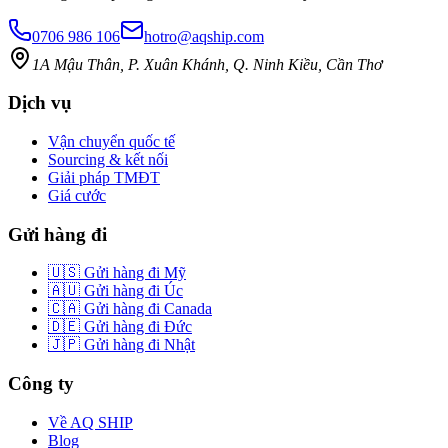
0706 986 106
hotro@aqship.com
1A Mậu Thân, P. Xuân Khánh, Q. Ninh Kiều, Cần Thơ
Dịch vụ
Vận chuyển quốc tế
Sourcing & kết nối
Giải pháp TMĐT
Giá cước
Gửi hàng đi
🇺🇸 Gửi hàng đi Mỹ
🇦🇺 Gửi hàng đi Úc
🇨🇦 Gửi hàng đi Canada
🇩🇪 Gửi hàng đi Đức
🇯🇵 Gửi hàng đi Nhật
Công ty
Về AQ SHIP
Blog