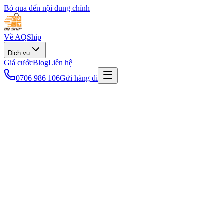
Bỏ qua đến nội dung chính
Về AQShip
Dịch vụ
Giá cước
Blog
Liên hệ
0706 986 106
Gửi hàng đi