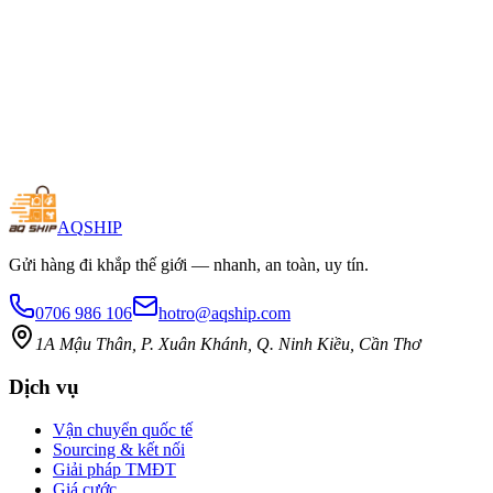
UPS chuyển hướng thu hút doanh nghiệp nhỏ: bước đi chiến lược
01 tháng 8, 2026
Tin tức
Vận tải liên vận Mỹ tăng mạnh trong tuần qua
23 tháng 7, 2026
AQ
SHIP
Gửi hàng đi khắp thế giới — nhanh, an toàn, uy tín.
0706 986 106
hotro@aqship.com
1A Mậu Thân, P. Xuân Khánh, Q. Ninh Kiều, Cần Thơ
Dịch vụ
Vận chuyển quốc tế
Sourcing & kết nối
Giải pháp TMĐT
Giá cước